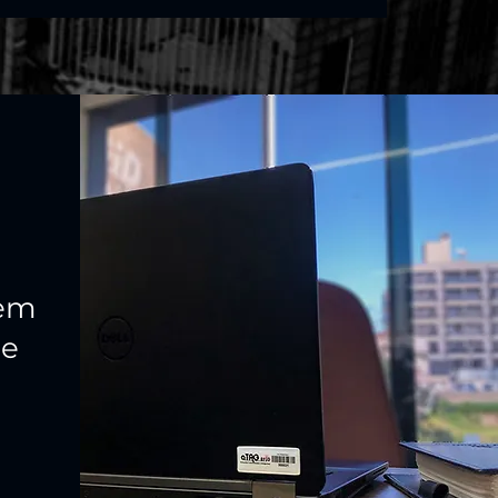
 em
de