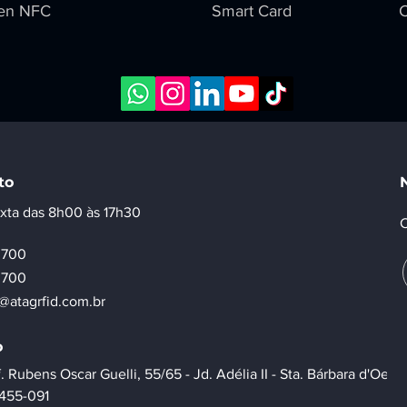
en NFC
Smart Card
C
to
xta das 8h00 às 17h30
C
-3700
-3700
@atagrfid.com.br
o
. Rubens Oscar Guelli, 55/65 - Jd. Adélia II - Sta. Bárbara d'Oeste
3455-091