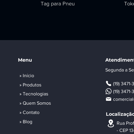
Tag para Pneu
Tok
Menu
Atendimen
Segunda a Se
» Início
(19) 3471
» Produtos
(19) 3471
» Tecnologias
comercial
» Quem Somos
» Contato
Localizaçã
» Blog
Rua Prof
- CEP 1