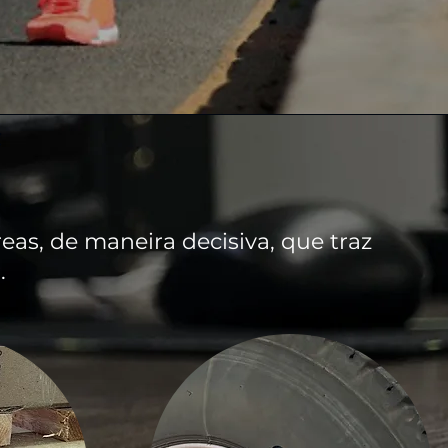
C
eas, de maneira decisiva, que traz
.