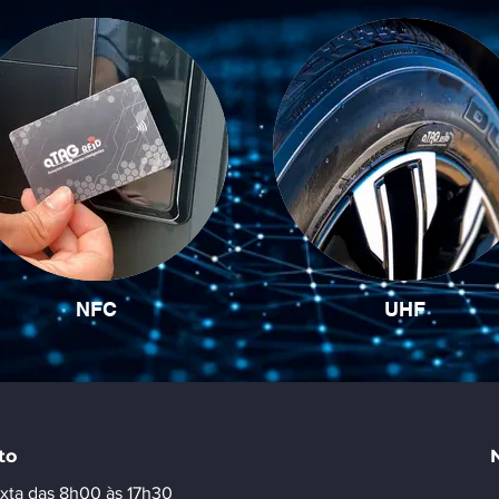
NFC
UHF
to
xta das 8h00 às 17h30