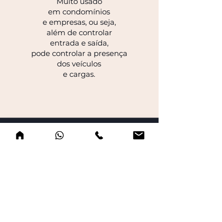
Muito usado
em condomínios
e empresas, ou seja,
além de controlar
entrada e saída,
pode controlar a presença
dos veículos
e cargas.
Controle de Estoque
Dinâmico, rápido e preciso
que permite rastrear
qualquer item por meio
da utilização de ondas
de rádio localizadas nas Tags
inteligentes.