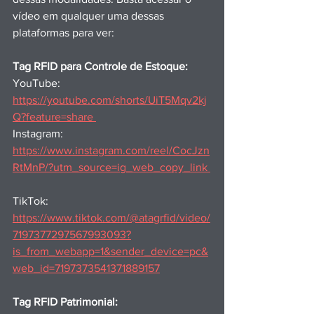
vídeo em qualquer uma dessas 
plataformas para ver:
Tag RFID para Controle de Estoque:
YouTube: 
https://youtube.com/shorts/UiT5Mqv2kj
Q?feature=share 
Instagram: 
https://www.instagram.com/reel/CocJzn
RtMnP/?utm_source=ig_web_copy_link 
TikTok: 
https://www.tiktok.com/@atagrfid/video/
7197377297567993093?
is_from_webapp=1&sender_device=pc&
web_id=7197373541371889157
Tag RFID Patrimonial: