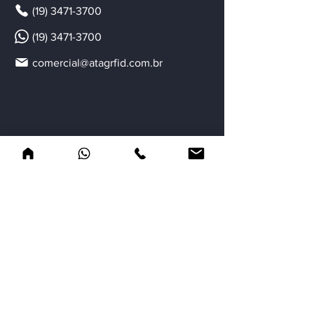
(19) 3471-3700
(19) 3471-3700
comercial@atagrfid.com.br
Localização
Rua Prof. Rubens Oscar Guelli,
55/65 - Jd. Adélia II - Sta. Bárbara
d'Oeste - São Paulo - Brasil - CEP
13455-091
Newsletter
Cadastre-se para receber novidades e