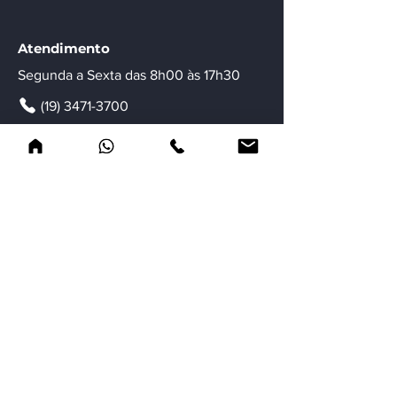
Atendimento
Segunda a Sexta das 8h00 às 17h30
(19) 3471-3700
(19) 3471-3700
comercial@atagrfid.com.br
Localização
Rua Prof. Rubens Oscar Guelli,
55/65 - Jd. Adélia II - Sta. Bárbara
d'Oeste - São Paulo - Brasil - CEP
13455-091