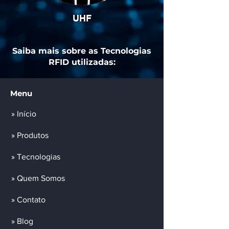
UHF
Saiba mais sobre as Tecnologias
RFID utilizadas:
Menu
» Início
» Produtos
» Tecnologias
» Quem Somos
» Contato
» Blog