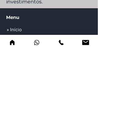
investimentos.
Menu
» Início
» Produtos
» Tecnologias
» Quem Somos
» Contato
» Blog
Atendimento
Segunda a Sexta das 8h00 às 17h30
(19) 3471-3700