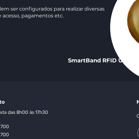
em ser configurados para realizar diversas
de acesso, pagamentos etc.
SmartBand RFID UHF/N
to
xta das 8h00 às 17h30
C
-3700
-3700